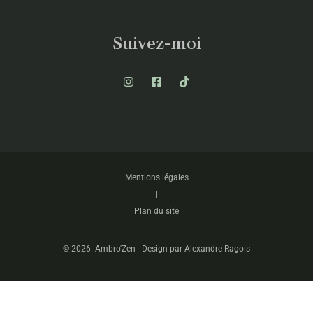
Suivez-moi
Mentions légales
|
Plan du site
© 2026. Ambro'Zen -
Design par Alexandre Ragois