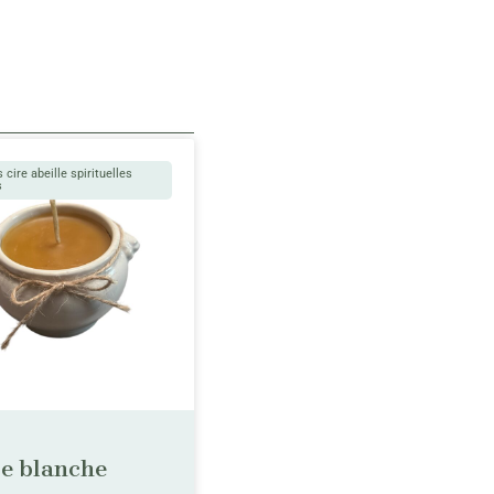
 cire abeille spirituelles
s
re blanche