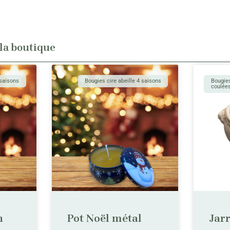
 la boutique
 saisons
Bougies cire abeille 4 saisons
Bougies
coulée
n
Pot Noël métal
Jar