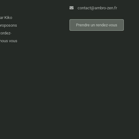
contact@ambro-zen.fr
par Kiko
Prendre un rendez-vous
 proposons
cordez-
z-nous vous