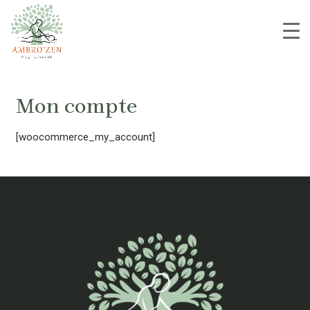
Aller
au
contenu
Mon compte
[woocommerce_my_account]